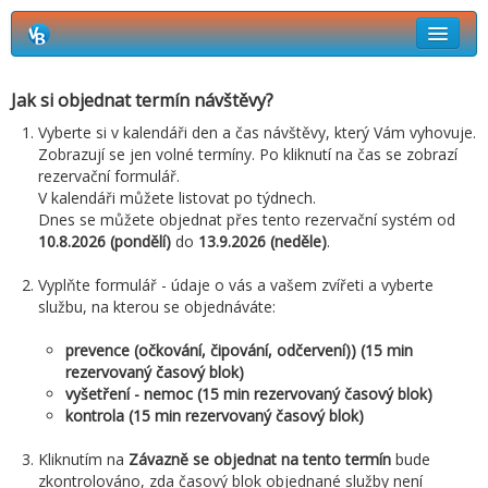
Rezervační systém Vetbook
Jak si objednat termín návštěvy?
Jak si objednat termín návštěvy?
Vyberte si v kalendáři den a čas návštěvy, který Vám vyhovuje.
Zobrazují se jen volné termíny. Po kliknutí na čas se zobrazí
rezervační formulář.
V kalendáři můžete listovat po týdnech.
Dnes se můžete objednat přes tento rezervační systém od
10.8.2026 (pondělí)
do
13.9.2026 (neděle)
.
Vyplňte formulář - údaje o vás a vašem zvířeti a vyberte
službu, na kterou se objednáváte:
prevence (očkování, čipování, odčervení)) (15 min
rezervovaný časový blok)
vyšetření - nemoc (15 min rezervovaný časový blok)
kontrola (15 min rezervovaný časový blok)
Kliknutím na
Závazně se objednat na tento termín
bude
zkontrolováno, zda časový blok objednané služby není